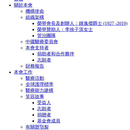
關於本會
機構使命
組織架構
榮譽會長及創辦人：鍾逸傑爵士 (1927 -2019)
榮譽贊助人：李徐子淇女士
管治團隊
中國醫療委員會
本會支持者
捐助者和合作夥伴
志願者
財務報告
本會工作
醫療活動
全球護理標準
醫療能力建構
笑容故事
受益人
志願者
捐贈者
基金會成員
有關唇顎裂