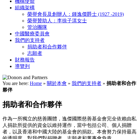
機構使命
組織架構
榮譽會長及創辦人：鍾逸傑爵士 (1927 -2019)
榮譽贊助人：李徐子淇女士
管治團隊
中國醫療委員會
我們的支持者
捐助者和合作夥伴
志願者
財務報告
導覽列
You are here:
Home
»
關於本會
»
我們的支持者
»
捐助者和合作
夥伴
捐助者和合作夥伴
作為一所獨立的慈善團體，逸傑國際慈善基金會完全依賴由私
人捐款所提供的資金以維持運作，當中包括公司、個人捐贈
者，以及香港和中國大陸的基金會的捐款。本會努力保持最高
的透明度，對我們對捐贈者，志願者和董事會負責。