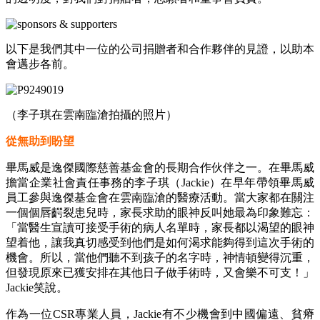
以下是我們其中一位的公司捐贈者和合作夥伴的見證，以助本
會邁步各前。
（李子琪在雲南臨滄拍攝的照片）
從無助到盼望
畢馬威是逸傑國際慈善基金會的長期合作伙伴之一。在畢馬威
擔當企業社會責任事務的李子琪（Jackie）在早年帶領畢馬威
員工參與逸傑基金會在雲南臨滄的醫療活動。當大家都在關注
一個個唇齶裂患兒時，家長求助的眼神反叫她最為印象難忘：
「當醫生宣讀可接受手術的病人名單時，家長都以渴望的眼神
望着他，讓我真切感受到他們是如何渴求能夠得到這次手術的
機會。所以，當他們聽不到孩子的名字時，神情頓變得沉重，
但發現原來已獲安排在其他日子做手術時，又會樂不可支！」
Jackie笑說。
作為一位CSR專業人員，Jackie有不少機會到中國偏遠、貧瘠